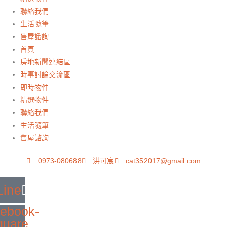
聯絡我們
生活隨筆
售屋諮詢
首頁
房地新聞連結區
時事討論交流區
即時物件
精選物件
聯絡我們
生活隨筆
售屋諮詢
0973-080688
洪可宸
cat352017@gmail.com
Line
ebook-
quare